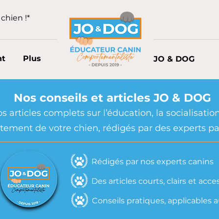
chien !*
nt
Plus
JO & DOG
Nos conseils et articles JO & DOG
 articles complets sur l’éducation, la socialisation,
ement de votre chien, rédigés par des experts pa
Rédigés par nos experts canins
Des articles courts, clairs et acce
Conseils pratiques, applicables 