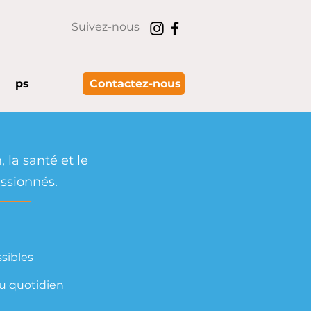
Suivez-nous
ps
Contactez-nous
 la santé et le
ssionnés.
ssibles
au quotidien