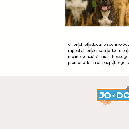
chien
chiot
éducation canine
édu
rappel chien
conseils
éducation
malinois
anxiété chien
dressage
promenade chien
puppy
berger 