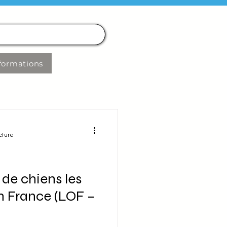
formations
cture
 de chiens les
n France (LOF –