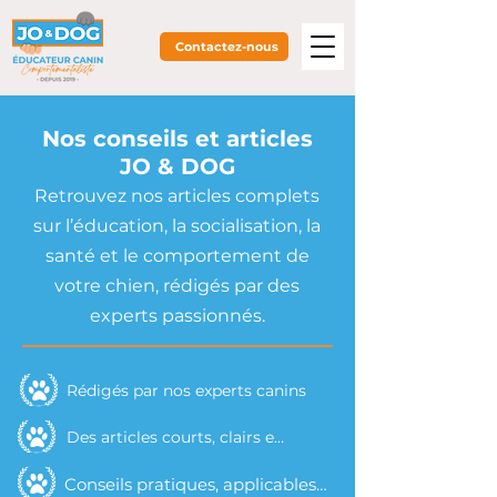
Contactez-nous
Nos conseils et articles
JO & DOG
Retrouvez nos articles complets
sur l’éducation, la socialisation, la
santé et le comportement de
votre chien, rédigés par des
experts passionnés.
Rédigés par nos experts canins
Des articles courts, clairs et accessibles
Conseils pratiques, applicables au quotidien