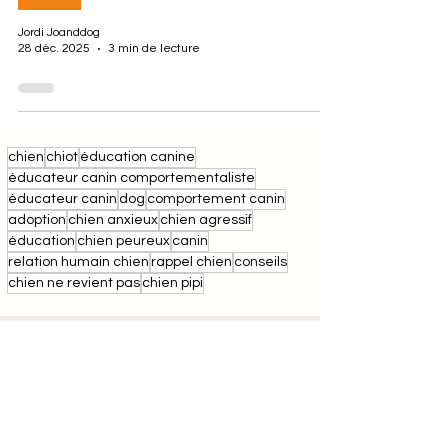
Jordi Joanddog
28 déc. 2025
3 min de lecture
chien
chiot
éducation canine
éducateur canin comportementaliste
éducateur canin
dog
comportement canin
adoption
chien anxieux
chien agressif
éducation
chien peureux
canin
relation humain chien
rappel chien
conseils
chien ne revient pas
chien pipi
JO & DOG
est une entreprise
d’éducation
canine
basée à Roquettes, au
sud de
Toulouse
, depuis 2019. Composée de deux
éducateurs canins diplômés aux spécialités