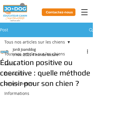
Contactez-nous
Post
Tous nos articles sur les chiens
Jordi Joanddog
Tous nos articles sur les chiens
9 nov. 2025
4 min de lecture
Éducation positive ou
Santé
coercitive : quelle méthode
Éducation
choisir pour son chien ?
Comportement
Informations